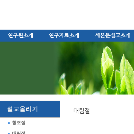
연구원소개
연구자료소개
세본문설교소개
설교올리기
대림절
창조절
대림절