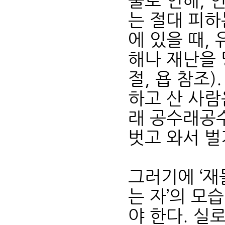
물로 인해, 
는 절대 피하
에 있을 때,
해나 재난을 
절, 욥 참조
하고 산 사람
래 공수래공
벗고 와서 벌
그러기에 ‘재
는 자’의 모
야 한다. 실