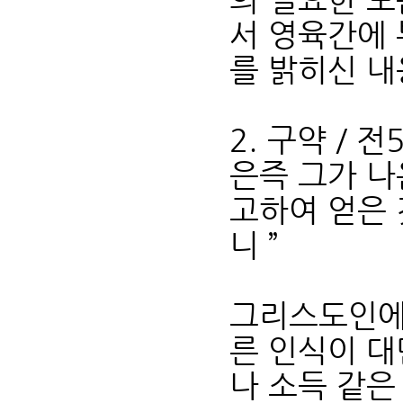
서 영육간에
를 밝히신 내
2. 구약 / 
은즉 그가 나
고하여 얻은 
니 ”
그리스도인에
른 인식이 대
나 소득 같