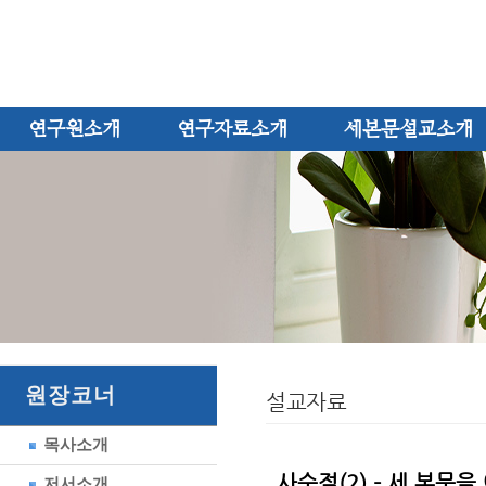
연구원소개
연구자료소개
세본문설교소개
원장코너
설교자료
목사소개
사순절(2) - 세 본문
저서소개