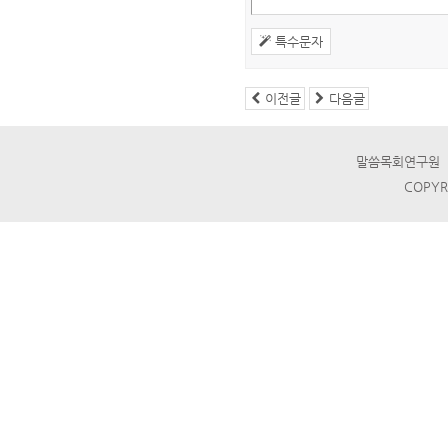
특수문자
이전글
다음글
말씀목회연구원 ☎ T
COPYR