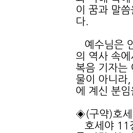
이 꿈과 말
다.
예수님은 안
의 역사 속에
복음 기자는 
물이 아니라,
에 계신 분임
◈(구약)호세야 
호세야 11장