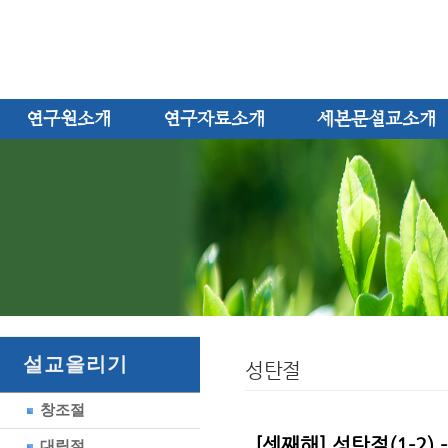
연구원소개
연구자료소개
세본문설교소개
설교올리기
성탄절
창조절
[셋째해] 성탄절(1-2)
대림절