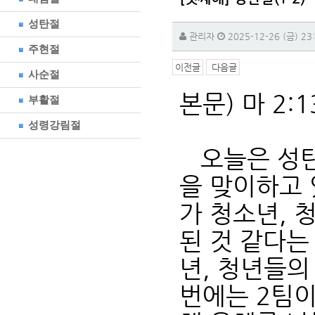
성탄절
관리자
2025-12-26 (금) 23
주현절
이전글
다음글
사순절
본문) 마 2:1
부활절
성령강림절
오늘은 성탄
을 맞이하고 
가 청소년, 
된 것 같다는
년, 청년들의
번에는 2팀이