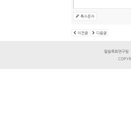
특수문자
이전글
다음글
말씀목회연구원 ☎ T
COPYR