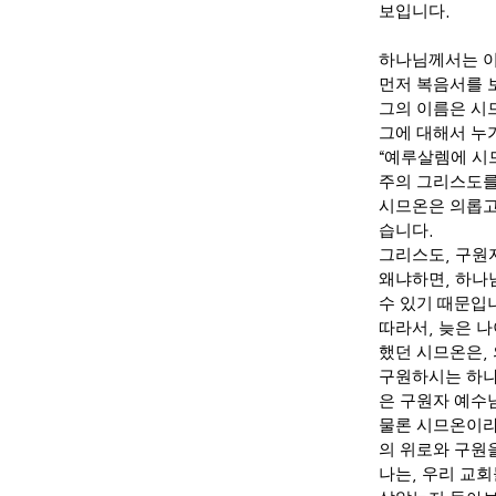
보입니다
.
하나님께서는 이
먼저 복음서를 
그의 이름은 
그에 대해서 누
“
예루살렘에 시
주의 그리스도를
시므온은 의롭고
습니다
.
그리스도
,
구원
왜냐하면
,
하나
수 있기 때문입
따라서
,
늦은 나
했던 시므온은
,
구원하시는 하
은 구원자 예수
물론 시므온이라
의 위로와 구원
나는
,
우리 교