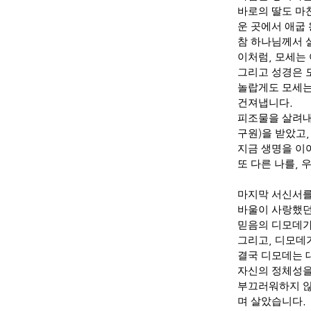
바로의 딸도 
운 곳에서 애굽
참 하나님께서
이처럼
,
모세는 
그리고 성경은 
놀랍게도 모세
건져냅니다
.
피조물을 살려
구원
)
을 받았고
지금 생명을 이
또 다른 나를
,
마지막 서신서를
바울이 사랑했던
믿음의 디모데가
그리고
,
디모데가
결국 디모데는 
자신의 정체성을
부끄러워하지 
며 살았습니다
.