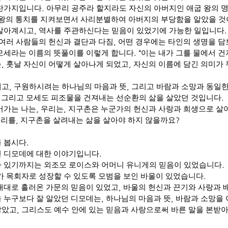
마찬가지입니다
.
아무리 공주라 할지라도 자신의 아버지인 애굽 왕의 
 왕의 통치를 지켜보면서 사리분별하여 아버지의 부당함을 알았을 
 살아계시고
,
역사를 주관하신다는 믿음이 있었기에 가능한 일입니다
.
여러 사람들의 헌신과 결단과 다짐
,
어떤 경우에는 타인의 생명을 담
모세라는 이름의 뜻풀이를 이렇게 합니다
. “
이는 내가 그를 물에서 
는
,
훗날 자신이 어떻게 살아나게 되었고
,
자신의 이름에 담긴 의미가 
내고
,
구원하시려는 하나님의 마음과 뜻
,
그리고 바람과 소망과 동일한
,
그리고 모세도 피조물을 건져내는 선순환의 삶을 살았던 것입니다
.
어가는 나는
,
우리는
,
지구촌은 누군가의 헌신과 사랑과 희생으로 살
우리를
,
지구촌을 살려내는 삶을 살아야 하지 않을까요
?
 봅시다
.
 디모데에 대한 이야기입니다
.
 있기까지는 외조모 로이스와 어머니 유니게의 믿음이 있었습니다
.
 목회자로 성장할 수 있도록 모범을 보인 바울이 있었습니다
.
대대로 흘러온 가문의 믿음이 있었고
,
바울의 헌신과 끈기와 사랑과 
 누구보다 잘 알았던 디모데는
,
하나님의 마음과 뜻
,
바람과 소망을
않았고
,
그리스도 예수 안에 있는 믿음과 사랑으로써 바른 말을 본받