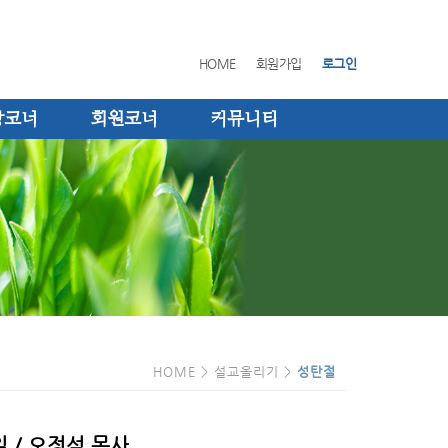
HOME
회원가입
로그인
장코너
회원코너
커뮤니티
HOME > 설교올리기 >
성탄절
일 / 오정석 목사