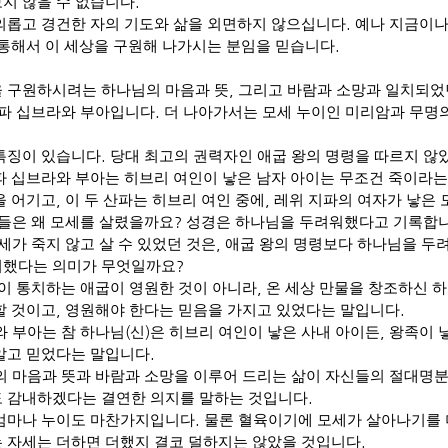
지 않을 수 없습니다
.
의롭고 경건한 자의 기도와 삶을 외면하지 않으십니다
.
예나 지금이나
 통해서 이 세상을 구원해 나가시는 분임을 믿습니다
.
 구원하시려는 하나님의 마음과 뜻
,
그리고 바람과 소망과 일치되었
파 십브라와 부아입니다
.
더 나아가서는 모세 누이인 미리암과 무명의
특징이 있습니다
.
당대 최고의 권력자인 애굽 왕의 명령을 따르지 않
파 십브라와 부아는 히브리 여인이 낳은 남자 아이는 무조건 죽이라는
을 어기고
,
이 두 산파는 히브리 여인 중에
,
레위 지파의 여자가 낳은 
들은 왜 모세를 살렸을까요
?
성경은 하나님을 두려워했다고 기록합
세가 죽지 않고 살 수 있었던 것은
,
애굽 왕의 명령보다 하나님을 두
워했다는 의미가 무엇일까요
?
이 통치하는 애굽이 영원한 것이 아니라
,
온 세상 만물을 창조하신 
할 것이고
,
영원해야 한다는 믿음을 가지고 있었다는 말입니다
.
 부아는 참 하나님
(
신
)
은 히브리 여인이 낳은 사내 아이든
,
왕족이 
알고 믿었다는 말입니다
.
 마음과 뜻과 바람과 소망을 이루어 드리는 삶이 자신들의 절대명분이
 감내하겠다는 결연한 의지를 말하는 것입니다
.
엄마나 누이도 마찬가지입니다
.
물론 혈육이기에 모세가 살아나기를
 자세는 더하면 더했지 결코 덜하지는 않았을 것입니다
.