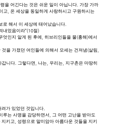
명령을 어긴다는 것은 쉬운 일이 아닙니다
.
가장 가까
것이고
,
온 세상을 동일하게 사랑하시고 구원하시는
보로 해서 이 세상에 태어났습니다
.
건져내었음이라
”(10
절
)
무엇인지 알게 된 후에
,
히브리인들을 물
(
홍해
)
에서
 것을 가졌던 여인들에 의해서 모세는 건져냄
(
살림
,
아갑니다
.
그렇다면
,
나는
,
우리는
,
지구촌은 마땅히
배려가 있었던 것입니다
.
 이루는 사명을 감당하면서
,
그 어떤 고난을 받아도
아 지키고
,
성령으로 말미암아 아름다운 것들을 지키