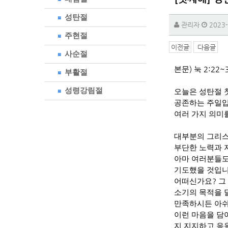
성탄절
관리자
2023-
주현절
이전글
다음글
사순절
본문
)
눅
2:22~
부활절
성령강림절
오늘은 성탄절
공존하는 주일
여러 가지 의미
대부분의 그리
부단한 노력과 
아마 여러분들도
기도했을 것입
어떠신가요
?
그
소기의 목적을 
만족하시든 아
이런 마음을 담
지 지지하고 응