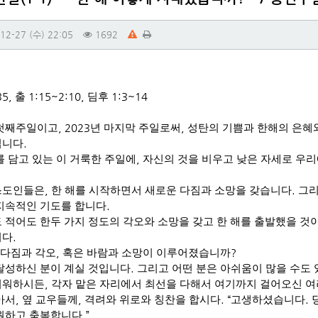
12-27 (수) 22:05
1692
35,
출
1:15~2:10,
딤후
1:3~14
 첫째주일이고
, 2023
년 마지막 주일로써
,
성탄의 기쁨과 한해의 은혜
입니다
.
를 담고 있는 이 거룩한 주일에
,
자신의 것을 비우고 낮은 자세로 우
스도인들은
,
한 해를 시작하면서 새로운 다짐과 소망을 갖습니다
.
그
지속적인 기도를 합니다
.
 적어도 한두 가지 정도의 각오와 소망을 갖고 한 해를 출발했을 것
니다
.
 다짐과 각오
,
혹은 바람과 소망이 이루어졌습니까
?
달성하신 분이 계실 것입니다
.
그리고 어떤 분은 아쉬움이 많을 수도
쉬워하시든
,
각자 맡은 자리에서 최선을 다해서 여기까지 걸어오신 
아서
,
옆 교우들께
,
격려와 위로와 칭찬을 합시다
. “
고생하셨습니다
.
원하고 축복합니다
.”