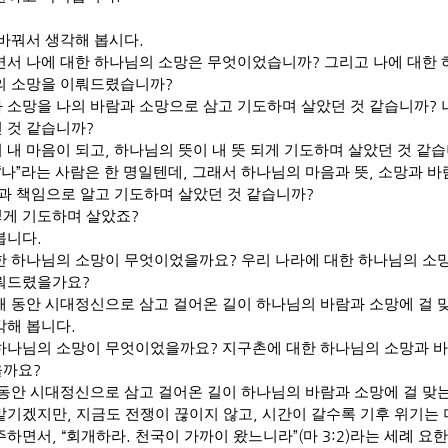
 바꿔서 생각해 봅시다
.
면서 나에 대한 하나님의 소망은 무엇이었습니까
?
그리고 나에 대한
의 소망을 이뤄드렸습니까
?
 소망을 나의 바람과 소망으로 삼고 기도하며 살았던 것 같습니까
?
 것 같습니까
?
 내 마음이 되고
,
하나님의 뜻이 내 뜻 되게 기도하며 살았던 것 같
“
나
”
라는 사람은 한 명일텐데
,
그래서 하나님의 마음과 뜻
,
소망과 바
과 책임으로 알고 기도하며 살았던 것 같습니까
?
게 기도하며 살았죠
?
봅니다
.
한 하나님의 소망이 무엇이었을까요
?
우리 나라에 대한 하나님의 소
이뤄드렸을가요
?
해 동안 시대정신으로 삼고 걸어온 길이 하나님의 바람과 소망에 걸
각해 봅니다
.
하나님의 소망이 무엇이었을까요
?
지구촌에 대한 하나님의 소망과 
을까요
?
 동안 시대정신으로 삼고 걸어온 길이 하나님의 바람과 소망에 걸 맞
 맡기겠지만
,
지금도 전쟁이 끊이지 않고
,
시간이 갈수록 기후 위기는
주하면서
, “
회개하라
.
천국이 가까이 왔느니라
”(
마
3:2)
라는 세례 요한