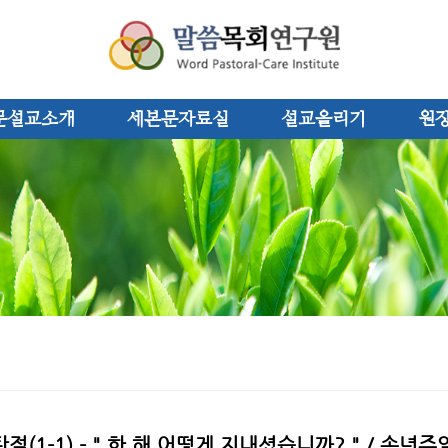
문설교소개
세본문자료실
설교올리기
원
절(1-1) - " 한 해 어떻게 지내셨습니까? " / 송년주