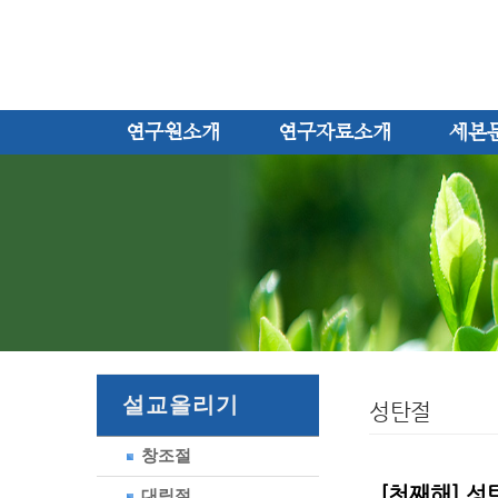
연구원소개
연구자료소개
세본
설교올리기
성탄절
창조절
[첫째해] 성탄
대림절