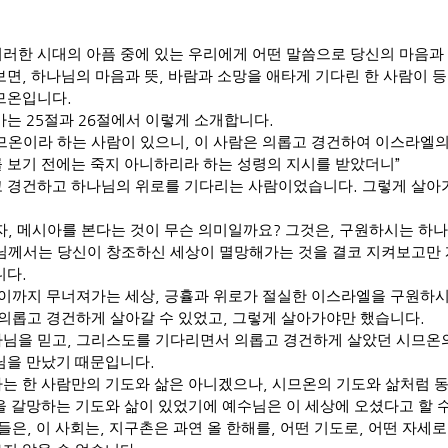
러한 시대의 아픔 중에 있는 우리에게 어떤 말씀으로 당신의 마음과
보면
,
하나님의 마음과 뜻
,
바람과 소망을 애타게 기다린 한 사람이 
시므온입니다
.
가는
25
절과
26
절에서 이렇게 소개합니다
.
므온이라 하는 사람이 있으니
,
이 사람은 의롭고 경건하여 이스라엘의
 보기 전에는 죽지 아니하리라 하는 성령의 지시를 받았더니
”
 경건하고 하나님의 위로를 기다리는 사람이었습니다
.
그렇게 살아
자
,
메시아를 본다는 것이 무슨 의미일까요
?
그것은
,
구원하시는 하나
님께서는 당신이 창조하신 세상이 멸망해가는 것을 결코 지켜보고만
니다
.
이까지 무너져가는 세상
,
긍휼과 위로가 절실한 이스라엘을 구원하
의롭고 경건하게 살아갈 수 있었고
,
그렇게 살아가야만 했습니다
.
나님을 믿고
,
그리스도를 기다리면서 의롭고 경건하게 살았던 시므온
님을 만났기 때문입니다
.
는 한 사람만의 기도와 삶은 아니겠으나
,
시므온의 기도와 삶처럼 
을 갈망하는 기도와 삶이 있었기에 예수님은 이 세상에 오셨다고 할 
회들은
,
이 사회는
,
지구촌은 과연 올 한해를
,
어떤 기도로
,
어떤 자세로