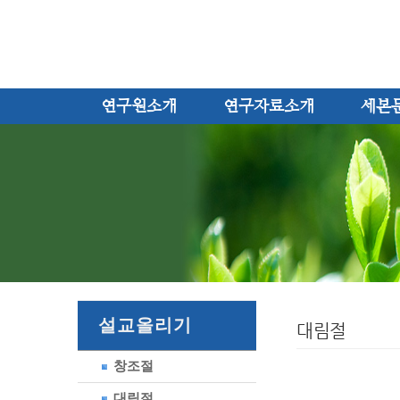
연구원소개
연구자료소개
세본
설교올리기
대림절
창조절
대림절