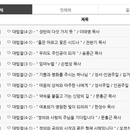
체
첫째해
둘
제목
대림절(4-2) - " 성탄의 다섯 가지 뜻 " / 이태영 목사
해
대림절(4-1) - "풀은 마르고 꽃은 시드나 " / 전완기 목사
해
대림절(3-2) - " 우리도 주인공이 되자 " / 송종근 목사
해
대림절(3-1) - " 임마누엘 " / 손법상 목사
해
대림절(2-2) - " 기쁨과 평화를 주시는 하나님 " / 성서-인권주일 / 김
해
대림절(2-1) - " 마음의 상처와 마주한 나에게 " / 성서주일 / 인권주일
해
대림절(1-2) - " 약속을 붙들고 가는 신앙의 길 " / 문홍근 목사
해
대림절(1-1) - " 여호와가 영원한 빛이 되리라 " / 한성수 목사
해
대림절(4-2) - "정의와 사랑의 주님을 기다립니다 " / 문홍근 목사
해
대림절(4-1) - " 정의와 공의의 시작과 끝은 형제 사랑입니다 " / 오정
해