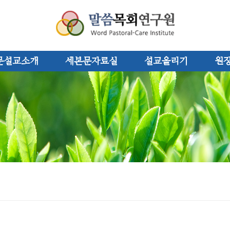
문설교소개
세본문자료실
설교올리기
원