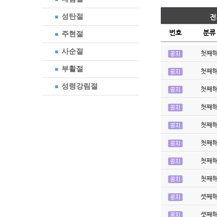
성탄절
전
번호
분류
주현절
사순절
첫째
부활절
첫째
성령강림절
첫째
첫째
첫째
첫째
첫째
첫째
셋째
셋째