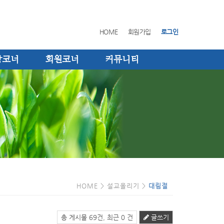
HOME
회원가입
로그인
장코너
회원코너
커뮤니티
HOME > 설교올리기 >
대림절
총 게시물 69건, 최근 0 건
글쓰기