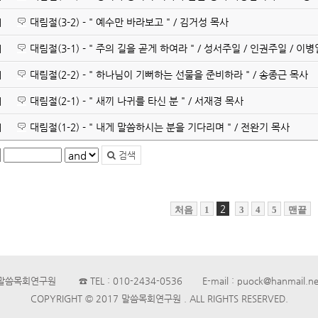
대림절(3-2) - " 예수만 바라보고 " / 김거성 목사
해
대림절(3-1) - " 주의 길을 곧게 하여라 " / 성서주일 / 인권주일 / 이
해
대림절(2-2) - " 하나님이 기뻐하는 선물을 준비하라 " / 송종근 목사
해
대림절(2-1) - " 새끼 나귀를 타신 분 " / 서재경 목사
해
대림절(1-2) - " 내게 말씀하시는 분을 기다리며 " / 전완기 목사
해
검색
2
처음
1
3
4
5
맨끝
말씀목회연구원 ☎ TEL : 010-2434-0536 E-mail : puock@hanmail.ne
COPYRIGHT © 2017 말씀목회연구원 . ALL RIGHTS RESERVED.