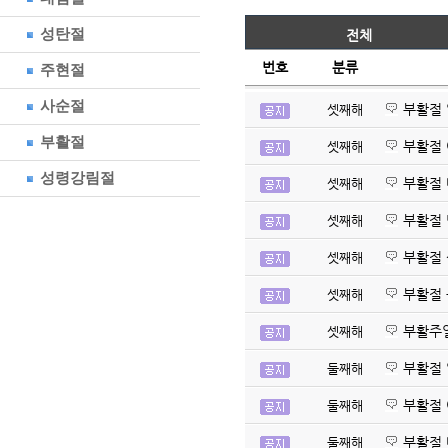
성탄절
전체
번호
분류
주현절
사순절
부활절
셋째해
부활절
부활절
셋째해
성령강림절
부활절
셋째해
부활절
셋째해
부활절
셋째해
부활절
셋째해
부활주
셋째해
부활절
둘째해
부활절
둘째해
부활절
둘째해