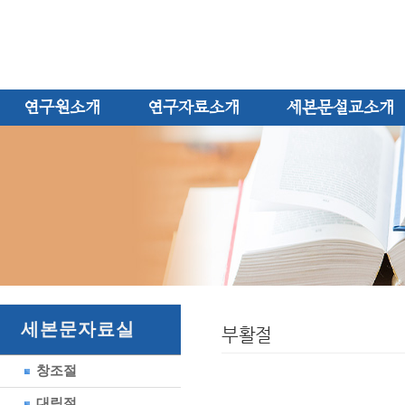
연구원소개
연구자료소개
세본문설교소개
세본문자료실
부활절
창조절
대림절