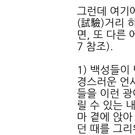
그런데 여기
(試驗)거리 
면, 또 다른
7 참조).
1) 백성들이
경스러운 언사
들을 이런 광
릴 수 있는 
마 곁에 앉아
던 때를 그리