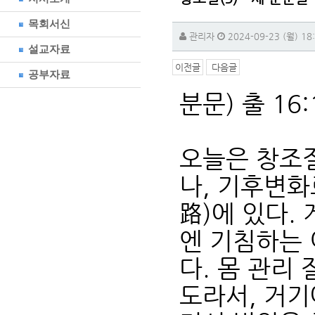
목회서신
관리자
2024-09-23 (월) 18
설교자료
이전글
다음글
공부자료
분문) 출 16:1
오늘은 창조절
나, 기후변화
路)에 있다.
엔 기침하는 
다. 몸 관리
도라서, 거기