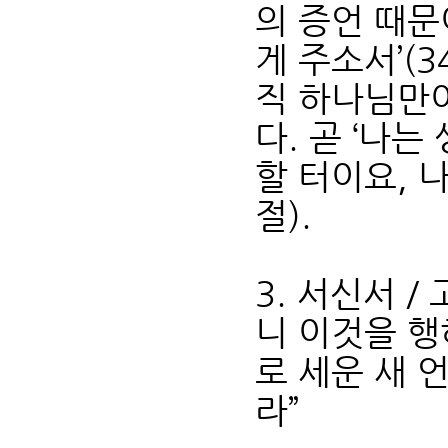
의 증언 때문
게 주소서’(
직 하나님만이
다. 곧 ‘나
할 터이요, 
절).
3. 서신서 /
니 이것을 행
로 세운 새 
라”