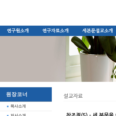
연구원소개
연구자료소개
세본문설교소개
원장코너
설교자료
목사소개
창조절(5) - 세 분문
저서소개