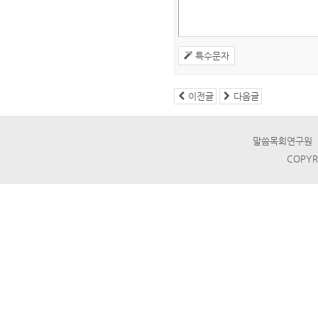
특수문자
이전글
다음글
말씀목회연구원 ☎ T
COPYR