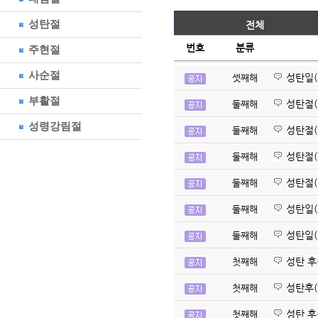
성탄절
전체
번호
분류
주현절
사순절
성탄일(
셋째해
부활절
성탄절(2
둘째해
성령강림절
성탄절(2
둘째해
성탄절(1
둘째해
성탄절(1
둘째해
성탄일(1
둘째해
성탄일(1
둘째해
성탄 후(
첫째해
성탄후(2
첫째해
성탄 후(
첫째해