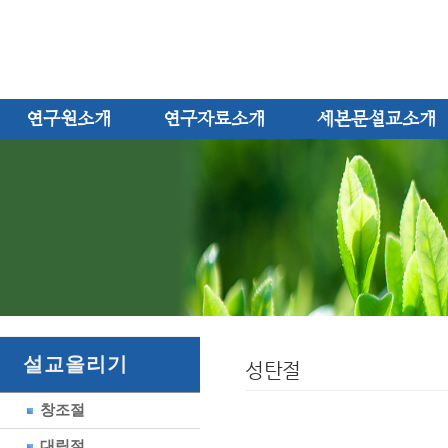
연구원소개
연구자료소개
세본문설교소개
설교올리기
성탄절
창조절
대림절