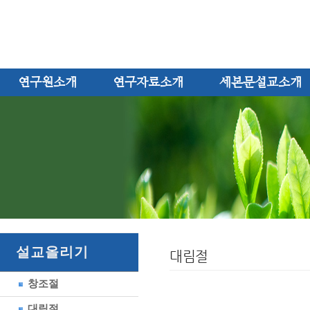
연구원소개
연구자료소개
세본문설교소개
설교올리기
대림절
창조절
대림절